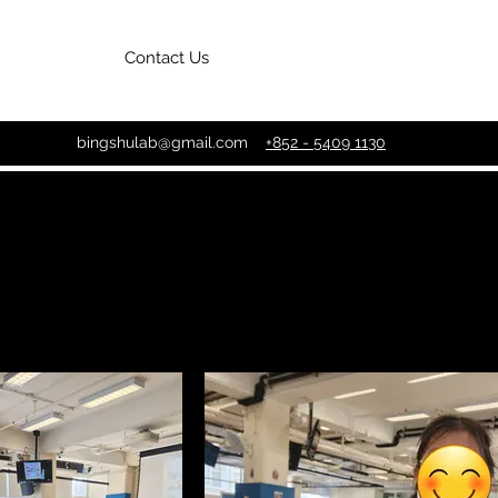
Contact Us
bingshulab@gmail.com
+852 - 5409 1130