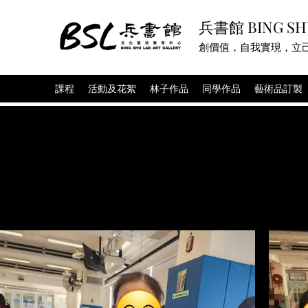
兵書館 BING SH
創價值，自我實現，立
課程
活動及花絮
林子作品
同學作品
藝術品訂製