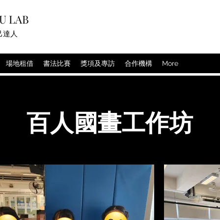
U LAB
己達人
場地租借
書法比賽
獎項及專訪
合作機構
More
百人國畫工作坊