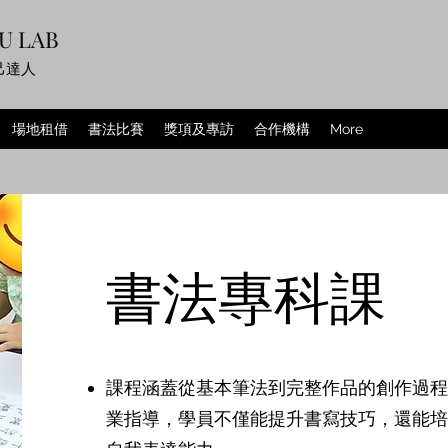
U LAB
己達人
場地租借
書法比賽
獎項及專訪
合作機構
More
書法專科課
課程涵蓋從基本筆法到完整作品的創作過程
業指導，學員不僅能提升書寫技巧，還能培