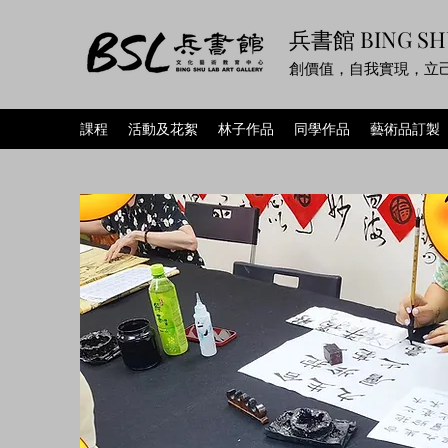
兵書館 BING SH
創價值，自我實現，立
課程
活動及花絮
林子作品
同學作品
藝術品訂製