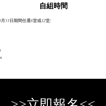
自組時間
8月31日期間任選6堂或12堂)
m
m
​>>立即報名<<