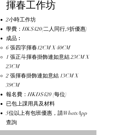
揮春工作坊
2小時工作坊
學費：HK$420(二人同行,9折優惠)
成品︰
6 張四字揮春12CM X 40CM
1 張正斗揮春掛飾連如意結 23CM X
23CM
2 張揮春掛飾連如意結 13CM X
39CM
報名費：HKD$420 (每位)
已包上課用具及材料
5位以上有包班優惠，請WhatsApp
查詢